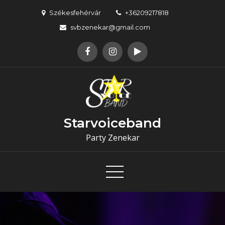
Skip
Székesfehérvár
+36209217818
to
svbzenekar@gmail.com
content
Starvoiceband
Party Zenekar