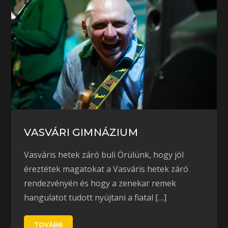
VASVÁRI GIMNÁZIUM
Vasváris hetek záró buli Örülünk, hogy jól
éreztétek magatokat a Vasváris hetek záró
rendezvényén és hogy a zenekar remek
hangulatot tudott nyújtani a fiatal […]
TOVÁBB