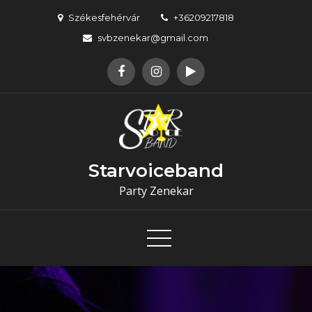
Skip
Székesfehérvár
+36209217818
to
svbzenekar@gmail.com
content
Starvoiceband
Party Zenekar