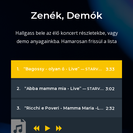
Zenék, Demók
Hallgass bele az élő koncert részletekbe, vagy
demo anyagainkba. Hamarosan frissül a lista
1.
“Bagossy - olyan ő - Live”
3:33
— STARVOICEBAND
2.
“Abba mamma mia - Live”
3:02
— STARVOICEBAND
3.
“Ricchi e Poveri - Mamma Maria -Live”
2:32
— STARVOI