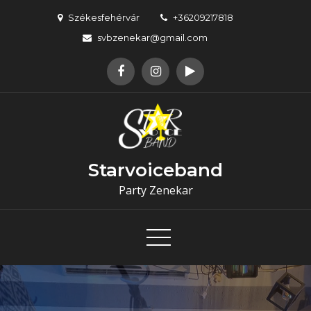
Skip
Székesfehérvár
+36209217818
to
svbzenekar@gmail.com
content
Starvoiceband
Party Zenekar