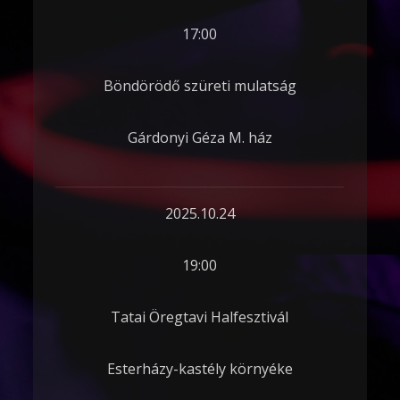
17:00
Böndörödő szüreti mulatság
Gárdonyi Géza M. ház
2025.10.24
19:00
Tatai Öregtavi Halfesztivál
Esterházy-kastély környéke