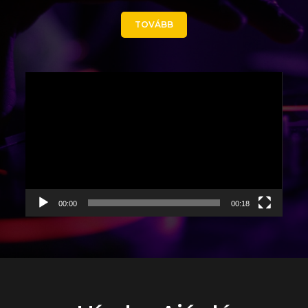
TOVÁBB
Videólejátszó
00:00
00:18