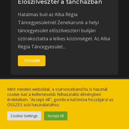
Előszilveszter a táncházban
Hatalmas buli az Alba Régia
Táncegyesületnél Zenekarunk a helyi
táncegyesület előszilveszteri buliján
szórakoztatta a lelkes közönséget. Az Alba
Régia Táncegyesület…
TOVÁBB
Mint minden weboldal, a starvoiceband.hu is használ
cookie-kat a kellemesebb felhasználói élményben
érdekében. “Accept All”, gombra kattintva hozzájárul az
StarvoiceBand Party
ÖSSZES süti használatához
zenekar
Cookie Settings
Accept All
A zenekar elsődleges célja, hogy a vendégek