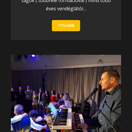
tagok ( többféle formációval ) mind több
éves vendéglátói…
TOVÁBB