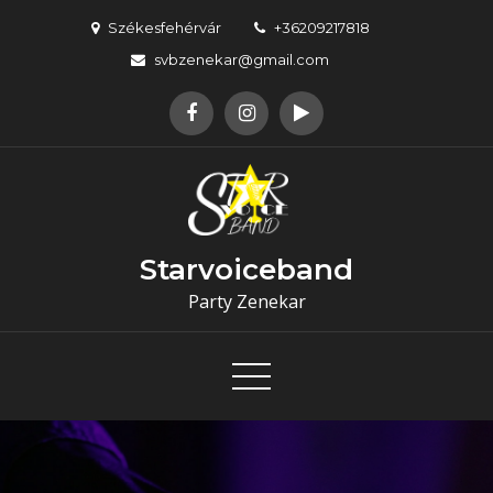
Skip
Székesfehérvár
+36209217818
to
svbzenekar@gmail.com
content
Starvoiceband
Party Zenekar