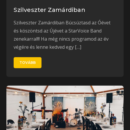
Szilveszter Zamárdiban
Szilveszter Zamárdiban Búcsúztasd az Óévet
és köszöntsd az Újévet a StarVoice Band
zenekarral!!! Ha még nincs programod az év
végére és lenne kedved egy […]
TOVÁBB