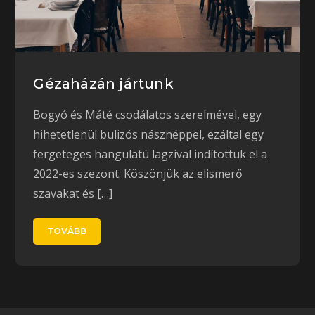
Gézaházán jártunk
Bogyó és Máté csodálatos szerelmével, egy
hihetetlenül bulizós násznéppel, ezáltal egy
fergeteges hangulatú lagzival indítottuk el a
2022-es szezont. Köszönjük az elismerő
szavakat és […]
TOVÁBB