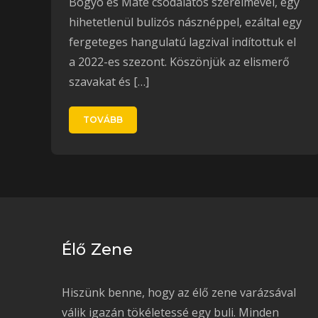
Bogyó és Máté csodálatos szerelmével, egy
hihetetlenül bulizós násznéppel, ezáltal egy
fergeteges hangulatú lagzival indítottuk el
a 2022-es szezont. Köszönjük az elismerő
szavakat és […]
TOVÁBB
Élő Zene
Hiszünk benne, hogy az élő zene varázsával
válik igazán tökéletessé egy buli. Minden