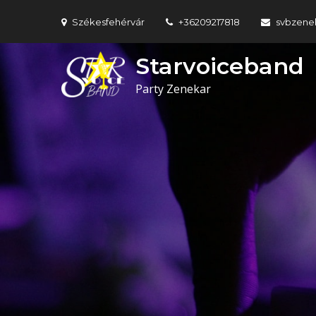
Skip
Székesfehérvár
+36209217818
svbzene
to
content
Starvoiceband
Party Zenekar