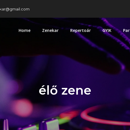
kar@gmail.com
Home
Zenekar
Repertoár
GYIK
Par
élő zene