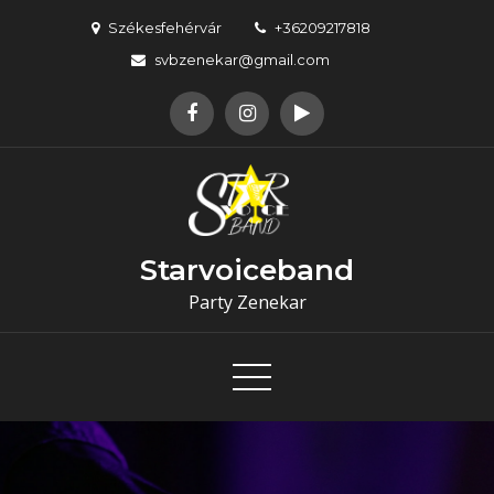
Skip
Székesfehérvár
+36209217818
to
svbzenekar@gmail.com
content
Starvoiceband
Party Zenekar