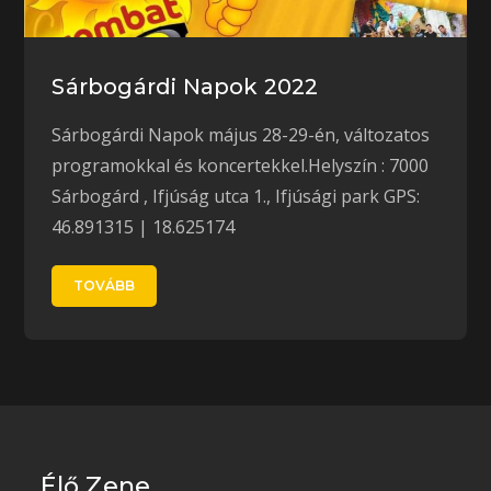
Sárbogárdi Napok 2022
Sárbogárdi Napok május 28-29-én, változatos
programokkal és koncertekkel.Helyszín : 7000
Sárbogárd , Ifjúság utca 1., Ifjúsági park GPS:
46.891315 | 18.625174
TOVÁBB
Élő Zene