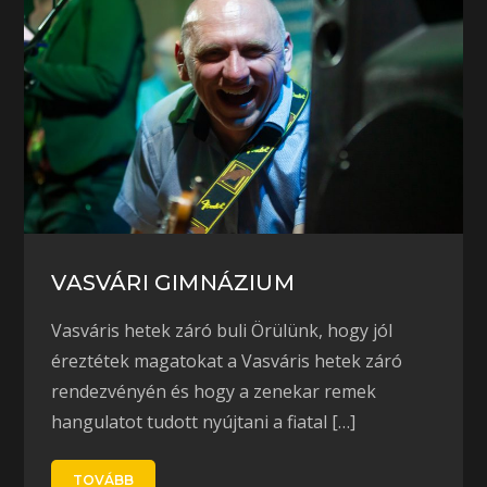
VASVÁRI GIMNÁZIUM
Vasváris hetek záró buli Örülünk, hogy jól
éreztétek magatokat a Vasváris hetek záró
rendezvényén és hogy a zenekar remek
hangulatot tudott nyújtani a fiatal […]
TOVÁBB