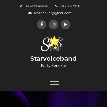
Skip
Székesfehérvár
+36209217818
to
svbzenekar@gmail.com
content
Starvoiceband
Party Zenekar