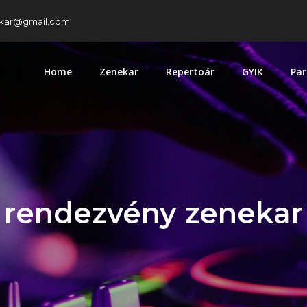
kar@gmail.com
Home
Zenekar
Repertoár
GYIK
Par
rendezvény zenekar