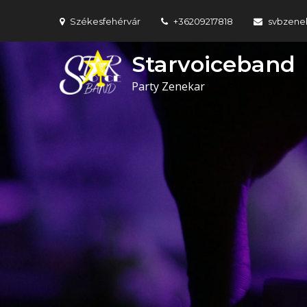
Skip
Székesfehérvár
+36209217818
svbzene
to
content
Starvoiceband
Party Zenekar