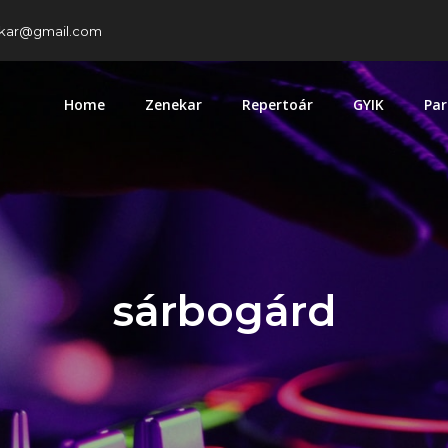
kar@gmail.com
Home
Zenekar
Repertoár
GYIK
Par
sárbogárd