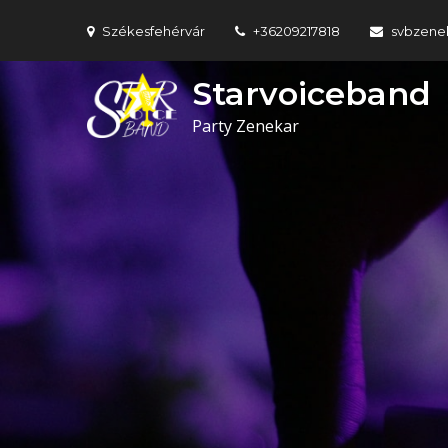
Skip
Székesfehérvár
+36209217818
svbzene
to
content
Starvoiceband
Party Zenekar