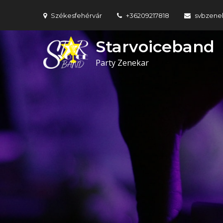
Skip
Székesfehérvár
+36209217818
svbzene
to
content
Starvoiceband
Party Zenekar