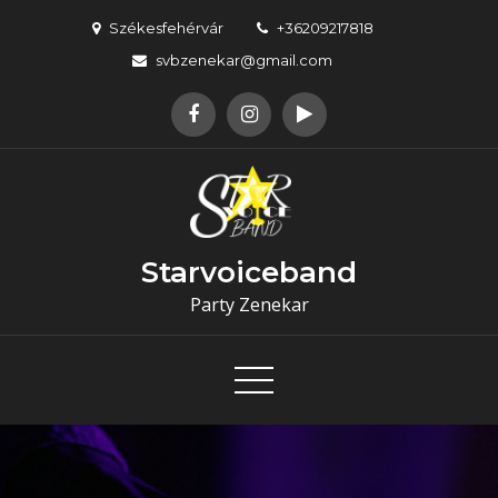
Skip
Székesfehérvár
+36209217818
to
svbzenekar@gmail.com
content
Starvoiceband
Party Zenekar