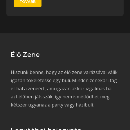
TOVÁBB
Élő Zene
Hiszünk benne, hogy az élő zene varázsával válik
igazán tökéletessé egy buli. Minden zenekari tag
él-hal a zenéért, ami igazán akkor izgalmas ha
azt élőben játsszák, így nem ismétlődhet meg
kétszer ugyanaz a party vagy házibuli.