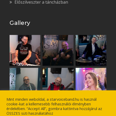
Előszilveszter a táncházban
Gallery
Mint minden weboldal, a starvoiceband.hu is használ
cookie-kat a kellemesebb felhasználói élményben
érdekében. “Accept All”, gombra kattintva hozzájárul az
ÖSSZES süti használatához