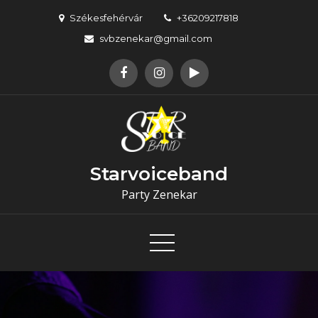
Skip
Székesfehérvár
+36209217818
to
svbzenekar@gmail.com
content
Starvoiceband
Party Zenekar