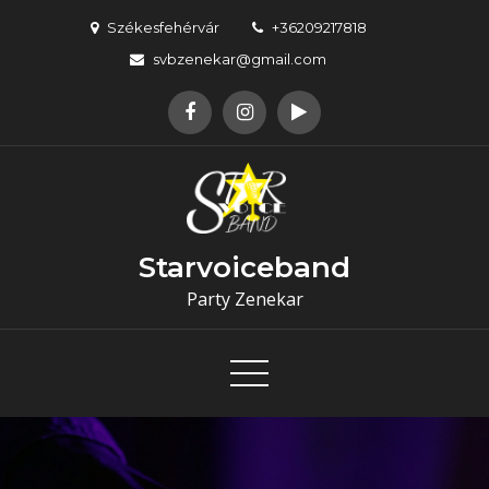
Skip
Székesfehérvár
+36209217818
to
svbzenekar@gmail.com
content
Starvoiceband
Party Zenekar