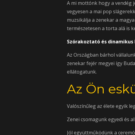
A mi mottónk hogy a vendég j
vegyesen a mai pop slágerekke
muzsikálja a zenekar a magyar
természetesen a torta alá is k
Szórakoztató és dinamikus l
Az Országban bárhol vállalunk
zenekar fejér megyei így Bud
ellátogatunk.
Az Ön esk
Valószínűleg az élete egyik l
Zenei csomagunk egyedi és alk
Jól együttműködünk a ceremón