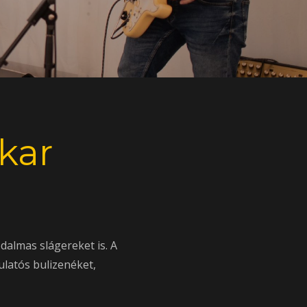
kar
dalmas slágereket is. A
latós bulizenéket,