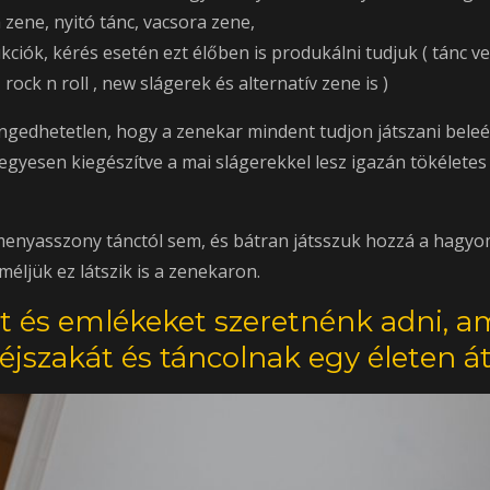
 zene, nyitó tánc, vacsora zene,
kciók, kérés esetén ezt élőben is produkálni tudjuk ( tánc ve
rock n roll , new slágerek és alternatív zene is )
gedhetetlen, hogy a zenekar mindent tudjon játszani beleér
egyesen kiegészítve a mai slágerekkel lesz igazán tökéletes
nyasszony tánctól sem, és bátran játsszuk hozzá a hagyomá
méljük ez látszik is a zenekaron.
at és emlékeket szeretnénk adni, a
 éjszakát és táncolnak egy életen át