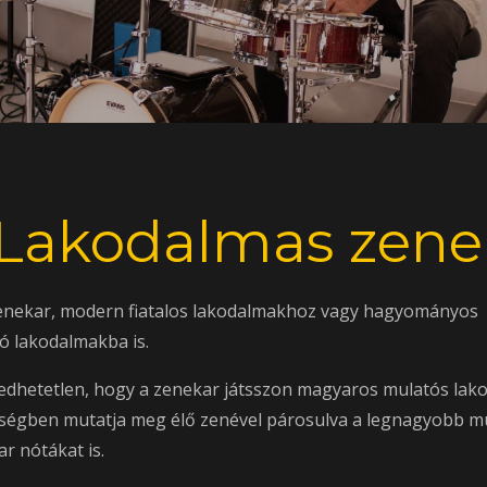
Lakodalmas zene
zenekar, modern fiatalos lakodalmakhoz vagy hagyományos
ó lakodalmakba is.
edhetetlen, hogy a zenekar játsszon magyaros mulatós lako
őségben mutatja meg élő zenével párosulva a legnagyobb mu
r nótákat is.