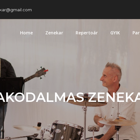
kar@gmail.com
Home
Zenekar
Repertoár
GYIK
Par
AKODALMAS ZENEK