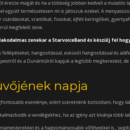
ól érezze magát és ha a többség jobban kedveli a mulatós 
l együtt természetesen mi is játsszuk ezeket. A menyasszon
 csárdásokat, sramlikat, foxokat, éjféli keringőket, gyertya
erül megfelelő zene.
akodalmas zenekar a StarvoiceBand és készülj fel hogy
 fellépéseket, hangosítással, esküvői hangosítással és aláf
apestről és a Dunántúlról kapjuk a legtöbb megkeresést, de
üvőjének napja
egfontosabb eseménye, ezért szeretnénk biztosítani, hogy la
almazkodik a vendégekhez, ha az igény azt kívánja több lak
iamesterekkel és a hagyományosabb vőfélyekkel is , segít