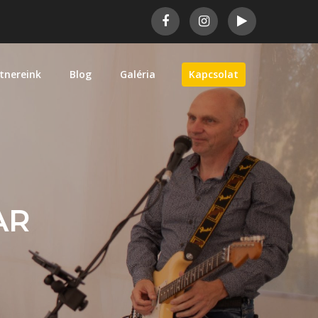
tnereink
Blog
Galéria
Kapcsolat
AR