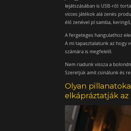
lejátszásában is USB-ről: torta
vicces játékok alá zenés produ
élő zenével pl samba, keringő, 
A fergeteges hangulathoz elen
A mi tapasztalatunk az hogy v
számára is megfelelő.
Nem riadunk vissza a bolondme
Szeretjük amit csinálunk és re
Olyan pillanatok
elkápráztatják az