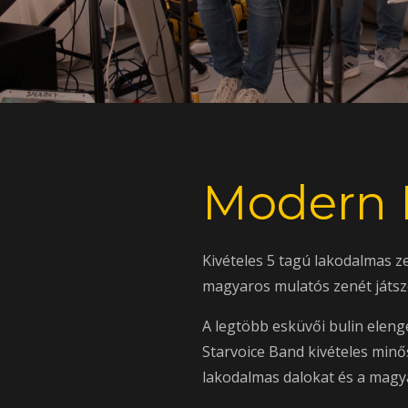
Modern 
Kivételes 5 tagú lakodalmas 
magyaros mulatós zenét játsz
A legtöbb esküvői bulin eleng
Starvoice Band kivételes min
lakodalmas dalokat és a magya