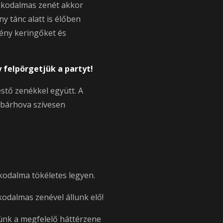
lakodalmas zenét akkor
y tánc alatt is élőben
fény keringőket és
 felpörgetjük a partyt!
estő zenékkel együtt. A
 bárhova szívesen
kodalma tökéletes legyen.
odalmas zenével állunk elő!
ünk a megfelelő háttérzene