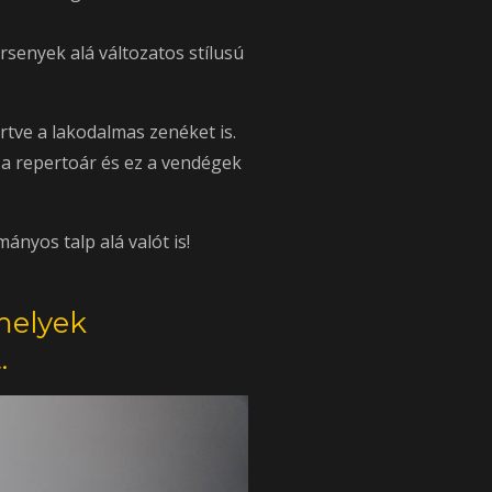
rsenyek alá változatos stílusú
tve a lakodalmas zenéket is.
 a repertoár és ez a vendégek
nyos talp alá valót is!
melyek
.