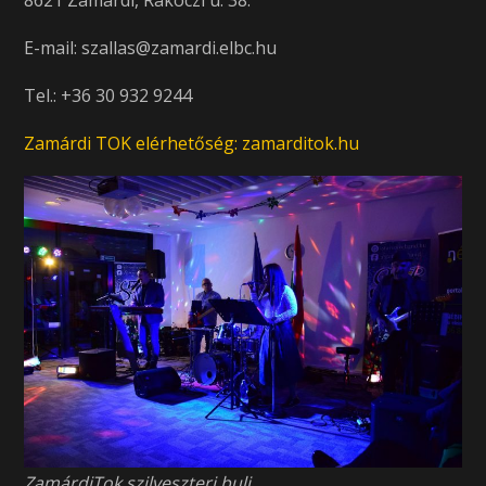
8621 Zamàrdi, Ràkóczi u. 38.
E-mail: szallas@zamardi.elbc.hu
Tel.: +36 30 932 9244
Zamárdi TOK elérhetőség: zamarditok.hu
ZamárdiTok szilveszteri buli