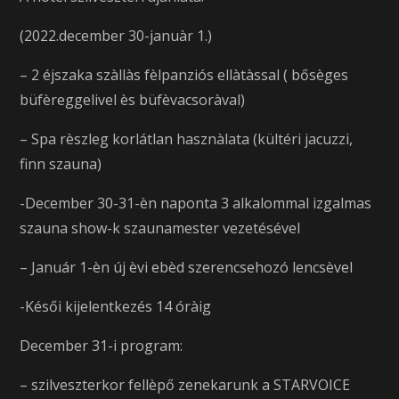
(2022.december 30-januàr 1.)
– 2 éjszaka szàllàs fèlpanziós ellàtàssal ( bősèges
büfèreggelivel ès büfèvacsoràval)
– Spa rèszleg korlátlan hasznàlata (kültéri jacuzzi,
finn szauna)
-December 30-31-èn naponta 3 alkalommal izgalmas
szauna show-k szaunamester vezetésével
– Január 1-èn új èvi ebèd szerencsehozó lencsèvel
-Késői kijelentkezés 14 óràig
December 31-i program:
– szilveszterkor fellèpő zenekarunk a STARVOICE