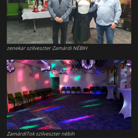
zenekar szilveszter Zamárdi NÉBIH
ZamárdiTok szilveszter nébih