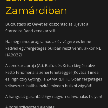
Zamárdiban
Búcsúztasd az Óévet és köszöntsd az Újévet a
StarVoice Band zenekarral!!!
Ha még nincs programod az év végére és lenne
kedved egy fergeteges buliban részt venni, akkor NE
HABOZZ!
A zenekar apraja (Ati, Balázs és Krisz) kiegészülve
kettő fenomenális zenei tehetséggel (Kovács Tímea
és Pigniczky György) a ZAMÁRDI TOK-ban fergeteges
szilveszteri buliba invitál minden bulizni vágyót!!
A hangulat garantált! Egy nagyon színvonalas helyen!
A hotel szilveszteri ajànlata: