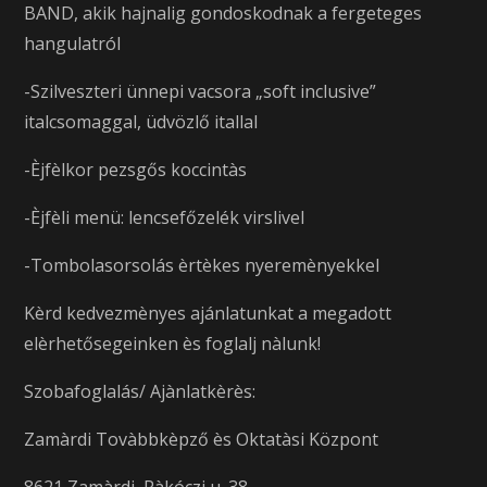
BAND, akik hajnalig gondoskodnak a fergeteges
hangulatról
-Szilveszteri ünnepi vacsora „soft inclusive”
italcsomaggal, üdvözlő itallal
-Èjfèlkor pezsgős koccintàs
-Èjfèli menü: lencsefőzelék virslivel
-Tombolasorsolás èrtèkes nyeremènyekkel
Kèrd kedvezmènyes ajánlatunkat a megadott
elèrhetősegeinken ès foglalj nàlunk!
Szobafoglalás/ Ajànlatkèrès:
Zamàrdi Tovàbbkèpző ès Oktatàsi Központ