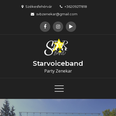
Skip
Székesfehérvár
+36209217818
to
svbzenekar@gmail.com
content
Starvoiceband
Party Zenekar