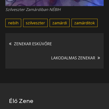
Szilveszter Zamárdiban NÉBIH
nebih
szilveszter
zamárdi
zamárditok
Bejegyzés
ZENEKAR ESKÜVŐRE
navigáció
LAKODALMAS ZENEKAR
Élő Zene