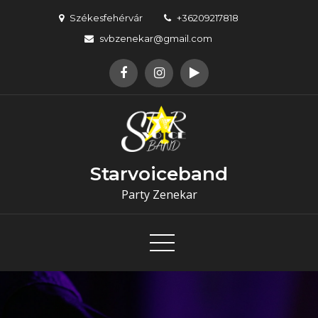
Skip
Székesfehérvár
+36209217818
to
svbzenekar@gmail.com
content
Starvoiceband
Party Zenekar