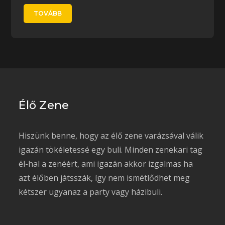
TOVÁBB
Élő Zene
Hiszünk benne, hogy az élő zene varázsával válik
igazán tökéletessé egy buli. Minden zenekari tag
él-hal a zenéért, ami igazán akkor izgalmas ha
azt élőben játsszák, így nem ismétlődhet meg
kétszer ugyanaz a party vagy házibuli.