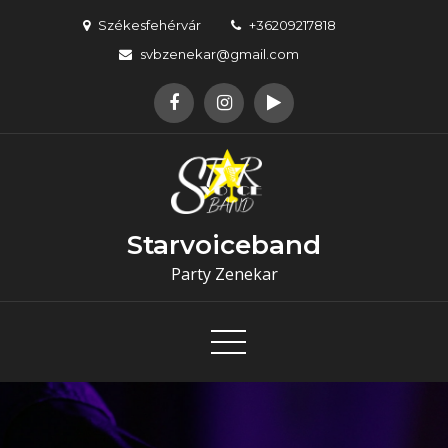
Skip
Székesfehérvár
+36209217818
to
svbzenekar@gmail.com
content
Starvoiceband
Party Zenekar