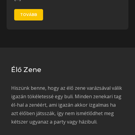
TOVÁBB
Élő Zene
Hiszünk benne, hogy az élő zene varázsával válik
igazán tökéletessé egy buli. Minden zenekari tag
él-hal a zenéért, ami igazán akkor izgalmas ha
azt élőben játsszák, így nem ismétlődhet meg
kétszer ugyanaz a party vagy házibuli.